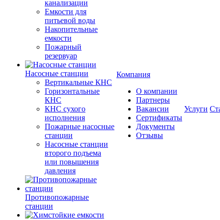
канализации
Емкости для
питьевой воды
Накопительные
емкости
Пожарный
резервуар
Насосные станции
Компания
Вертикальные КНС
Горизонтальные
О компании
КНС
Партнеры
КНС сухого
Вакансии
Услуги
Ст
исполнения
Сертификаты
Пожарные насосные
Документы
станции
Отзывы
Насосные cтанции
второго подъема
или повышения
давления
Противопожарные
станции