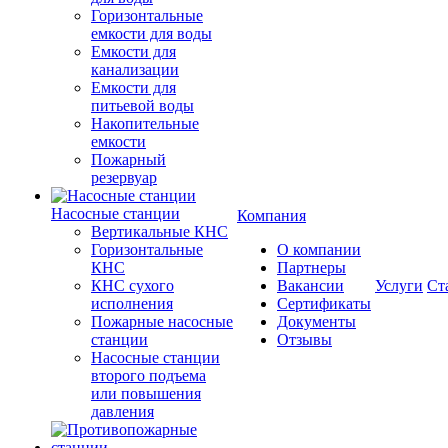
Горизонтальные
емкости для воды
Емкости для
канализации
Емкости для
питьевой воды
Накопительные
емкости
Пожарный
резервуар
Насосные станции
Компания
Вертикальные КНС
Горизонтальные
О компании
КНС
Партнеры
КНС сухого
Вакансии
Услуги
Ст
исполнения
Сертификаты
Пожарные насосные
Документы
станции
Отзывы
Насосные cтанции
второго подъема
или повышения
давления