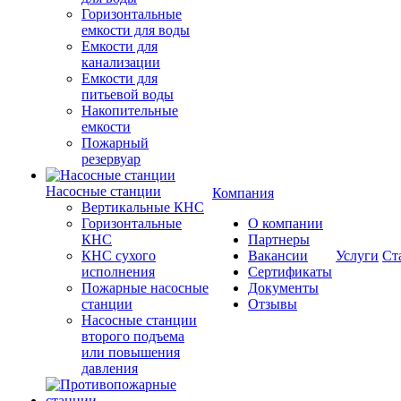
Горизонтальные
емкости для воды
Емкости для
канализации
Емкости для
питьевой воды
Накопительные
емкости
Пожарный
резервуар
Насосные станции
Компания
Вертикальные КНС
Горизонтальные
О компании
КНС
Партнеры
КНС сухого
Вакансии
Услуги
Ст
исполнения
Сертификаты
Пожарные насосные
Документы
станции
Отзывы
Насосные cтанции
второго подъема
или повышения
давления