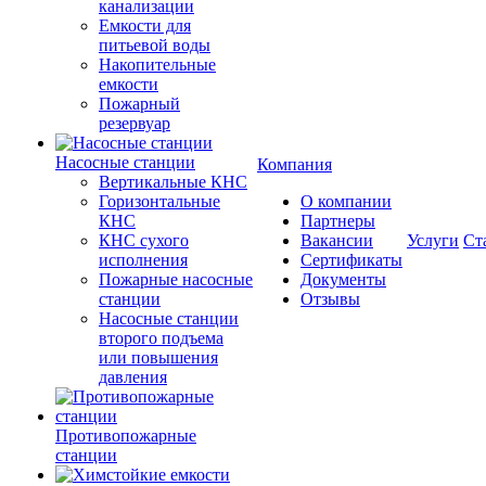
канализации
Емкости для
питьевой воды
Накопительные
емкости
Пожарный
резервуар
Насосные станции
Компания
Вертикальные КНС
Горизонтальные
О компании
КНС
Партнеры
КНС сухого
Вакансии
Услуги
Ст
исполнения
Сертификаты
Пожарные насосные
Документы
станции
Отзывы
Насосные cтанции
второго подъема
или повышения
давления
Противопожарные
станции