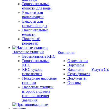
Горизонтальные
емкости для воды
Емкости для
канализации
Емкости для
питьевой воды
Накопительные
емкости
Пожарный
резервуар
Насосные станции
Компания
Вертикальные КНС
Горизонтальные
О компании
КНС
Партнеры
КНС сухого
Вакансии
Услуги
Ст
исполнения
Сертификаты
Пожарные насосные
Документы
станции
Отзывы
Насосные cтанции
второго подъема
или повышения
давления