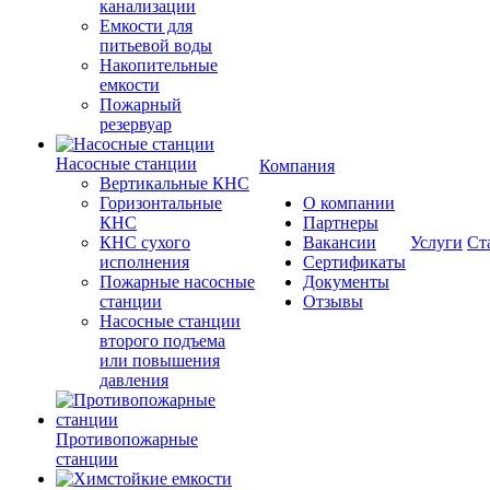
канализации
Емкости для
питьевой воды
Накопительные
емкости
Пожарный
резервуар
Насосные станции
Компания
Вертикальные КНС
Горизонтальные
О компании
КНС
Партнеры
КНС сухого
Вакансии
Услуги
Ст
исполнения
Сертификаты
Пожарные насосные
Документы
станции
Отзывы
Насосные cтанции
второго подъема
или повышения
давления
Противопожарные
станции