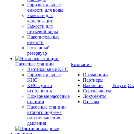
Горизонтальные
емкости для воды
Емкости для
канализации
Емкости для
питьевой воды
Накопительные
емкости
Пожарный
резервуар
Насосные станции
Компания
Вертикальные КНС
Горизонтальные
О компании
КНС
Партнеры
КНС сухого
Вакансии
Услуги
Ст
исполнения
Сертификаты
Пожарные насосные
Документы
станции
Отзывы
Насосные cтанции
второго подъема
или повышения
давления