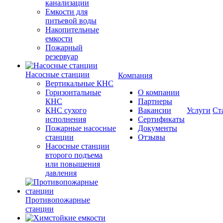
канализации
Емкости для
питьевой воды
Накопительные
емкости
Пожарный
резервуар
Насосные станции
Компания
Вертикальные КНС
Горизонтальные
О компании
КНС
Партнеры
КНС сухого
Вакансии
Услуги
Ст
исполнения
Сертификаты
Пожарные насосные
Документы
станции
Отзывы
Насосные cтанции
второго подъема
или повышения
давления
Противопожарные
станции