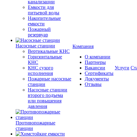
канализации
Емкости для
питьевой воды
Накопительные
емкости
Пожарный
резервуар
Насосные станции
Компания
Вертикальные КНС
Горизонтальные
О компании
КНС
Партнеры
КНС сухого
Вакансии
Услуги
Ст
исполнения
Сертификаты
Пожарные насосные
Документы
станции
Отзывы
Насосные cтанции
второго подъема
или повышения
давления
Противопожарные
станции