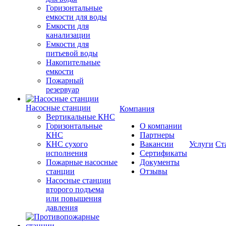
Горизонтальные
емкости для воды
Емкости для
канализации
Емкости для
питьевой воды
Накопительные
емкости
Пожарный
резервуар
Насосные станции
Компания
Вертикальные КНС
Горизонтальные
О компании
КНС
Партнеры
КНС сухого
Вакансии
Услуги
Ст
исполнения
Сертификаты
Пожарные насосные
Документы
станции
Отзывы
Насосные cтанции
второго подъема
или повышения
давления